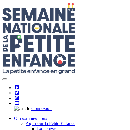
Skip
to
content
Connexion
Qui sommes-nous
Agir pour la Petite Enfance
La genèse