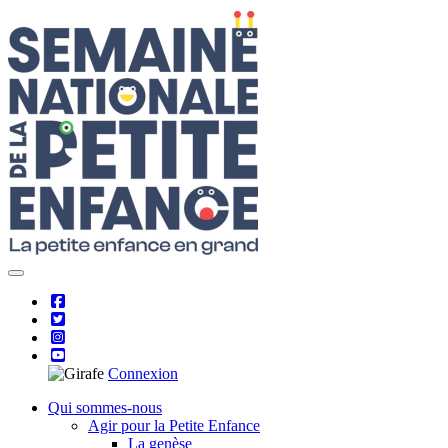
Skip
to
content
Connexion
Qui sommes-nous
Agir pour la Petite Enfance
La genèse