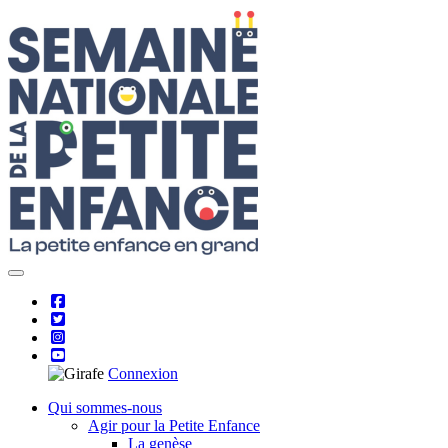
Skip
to
content
Connexion
Qui sommes-nous
Agir pour la Petite Enfance
La genèse