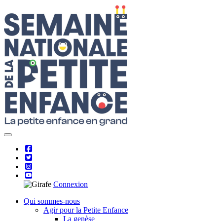
Skip
to
content
Connexion
Qui sommes-nous
Agir pour la Petite Enfance
La genèse