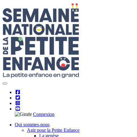
Skip
to
content
Connexion
Qui sommes-nous
Agir pour la Petite Enfance
La genèse