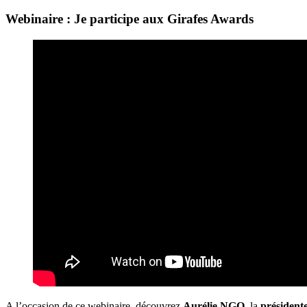
Webinaire : Je participe aux Girafes Awards
A l’occasion de ce webinaire, découvrez
Aurélie NGO,
la
président