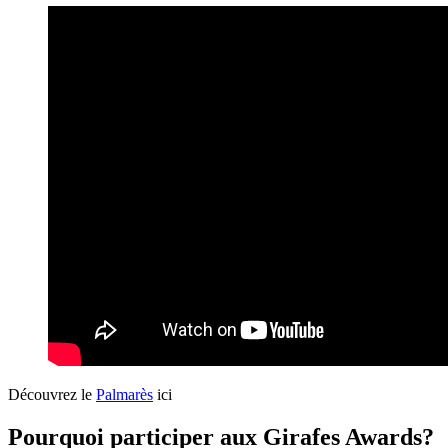
Découvrez le
Palmarès
ici
Pourquoi participer aux Girafes Awards?