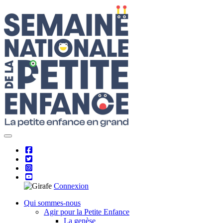
Skip
to
content
Connexion
Qui sommes-nous
Agir pour la Petite Enfance
La genèse