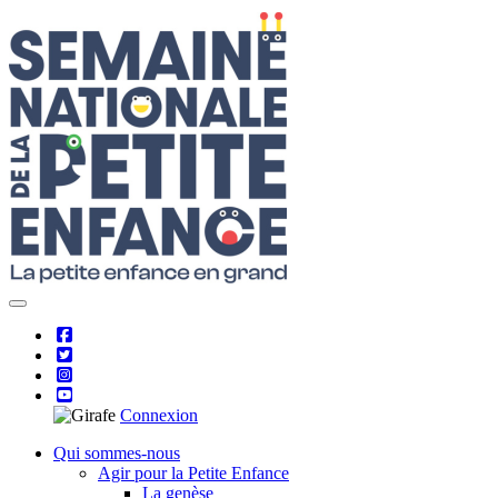
Skip
to
content
Connexion
Qui sommes-nous
Agir pour la Petite Enfance
La genèse