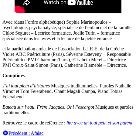
Avec (dans l’ordre alphabétique) Sophie Marinopoulos –
psychologue, psychanalyste, spécialiste de l’enfance et de la famille,
Chloé Seguret – Lectrice formatrice, Joelle Turin – formatrice
spécialisée dans les livres et la lecture de la petite enfance
et la participation amicale de l’association L.I.R.E, de la Crèche
Violet-ABC Puériculture (Paris), Séverine Esteveny – Responsable
Puéricultrice PMI Charonne (Paris), Elisabeth Merel – Directrice
PMI Croix-Saint-Simon (Paris), Catherine Blameble – Directrice.
Comptines
J’ai tout plein d’histoires
Musiques traditionnelles, Paroles Nathalie
Virnot et Tom Feierabend, Chant Magali Campa, Piano Tobias
Feierabend
Bateau sur l’eau
,
Frère Jacques
,
Oh! l’escargot
Musiques et paroles
traditionnelles
Retrouvez le cadre de référence :
lire avec un tout petit et son parent
Navigation
Précédent :
Afalac