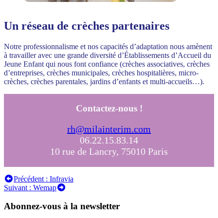
Un réseau de crèches partenaires
Notre professionnalisme et nos capacités d’adaptation nous amènent
à travailler avec une grande diversité d’Établissements d’Accueil du
Jeune Enfant qui nous font confiance (crèches associatives, crèches
d’entreprises, crèches municipales, crèches hospitalières, micro-
crèches, crèches parentales, jardins d’enfants et multi-accueils…).
Contactez-nous !
rh@milainterim.com
06.22.15.83.14
10 rue de Lancry, 75010 Paris
Navigation
Précédent :
Infravia
Suivant :
Wemap
de
l’article
Abonnez-vous à la newsletter