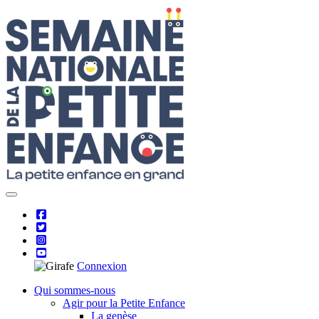
Skip
to
content
Connexion
Qui sommes-nous
Agir pour la Petite Enfance
La genèse