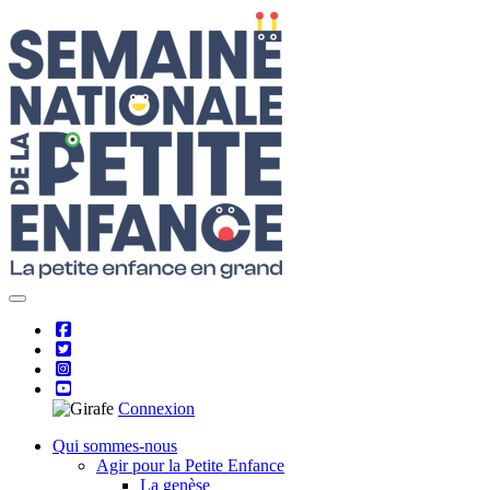
Skip
to
content
Connexion
Qui sommes-nous
Agir pour la Petite Enfance
La genèse