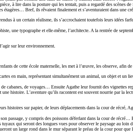
pièce, à lire dans la posture qui les tentait, puis a regardé des scènes de
les étagères… Bref, ils rêvaient finalement et s’aventuraient dans une cr
 rendus à un certain réalisme, ils s’accrochaient toutefois leurs idées fa
aphiste, une typographe et elle-même, l’architecte. A la rentrée de septem
 d’agir sur leur environnement.
fants de cette école maternelle, les met à l’œuvre, les observe, afin de 
 cartes en main, représentant simultanément un animal, un objet et un lie
es, de cabanes, de voyages… Ensuite Agathe leur fournit des vignettes re
nt une histoire. L’aventure qu’ils racontent est souvent nourrie par la lec
urs histoires sur papier, de leurs déplacements dans la cour de récré, A
ur son passage, y compris des poissons déferlant dans la cour de récré…
 tuyaux qui seront des longues vues pour observer le paysage au loin derr
roueront un large rond dans le mur séparant le préau de la cour pour que 