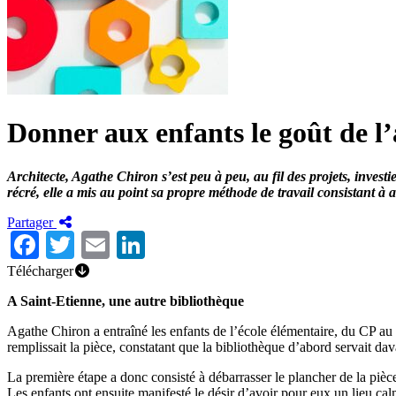
Donner aux enfants le goût de 
Architecte, Agathe Chiron s’est peu à peu, au fil des projets, inve
récré, elle a mis au point sa propre méthode de travail consistant à 
Partager
Facebook
Twitter
Email
LinkedIn
Télécharger
A Saint-Etienne, une autre bibliothèque
Agathe Chiron a entraîné les enfants de l’école élémentaire, du CP au
remplissait la pièce, constatant que la bibliothèque d’abord servait
La première étape a donc consisté à débarrasser le plancher de la pièce 
Les enfants ont ensuite manifesté le désir d’avoir pour eux un lieu cal