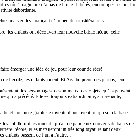
 films où l’imaginaire n’a pas de limite. Libérés, encouragés, ils ont fini
éativité débordante.
rfelues mais en les nuançant d’un peu de considérations
bre, les enfants ont découvert leur nouvelle bibliothèque, celle
faire émerger une idée de jeu pour leur cour de récré.
u de l’école, les enfants jouent. Et Agathe prend des photos, tend
présentant des personnages, des animaux, des objets, qu’ils peuvent
ture qui a précédé. Elle est toujours extraordinaire, surprenante,
gathe et une amie graphiste inventent une aventure qui sera la base
 Elles habilleront les murs du préau de panneaux couverts de bancs de
ière l’école, elles installeront un très long tuyau reliant deux
les enfants passent de l’un à l’autre…