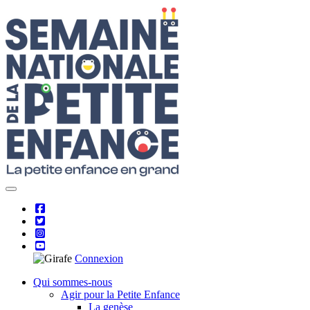
Skip
to
content
Connexion
Qui sommes-nous
Agir pour la Petite Enfance
La genèse