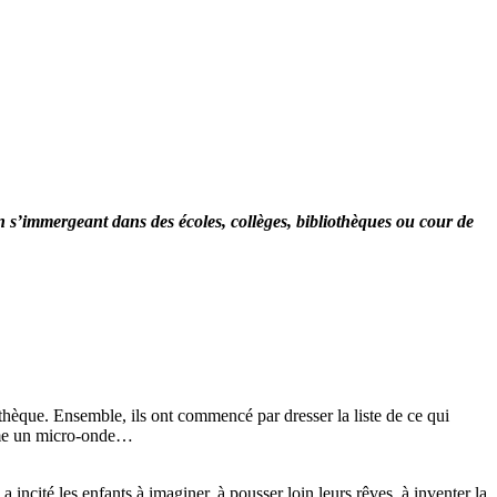
n s’immergeant dans des écoles, collèges, bibliothèques ou cour de
hèque. Ensemble, ils ont commencé par dresser la liste de ce qui
omme un micro-onde…
incité les enfants à imaginer, à pousser loin leurs rêves, à inventer la