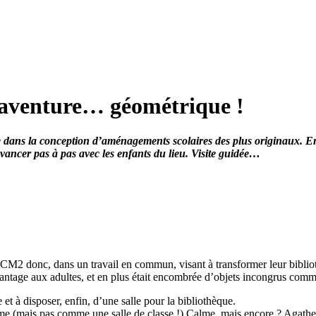
l’aventure… géométrique !
stie dans la conception d’aménagements scolaires des plus originaux. E
avancer pas à pas avec les enfants du lieu. Visite guidée…
 CM2 donc, dans un travail en commun, visant à transformer leur bibliot
 davantage aux adultes, et en plus était encombrée d’objets incongrus c
et à disposer, enfin, d’une salle pour la bibliothèque.
me (mais pas comme une salle de classe !) Calme, mais encore ? Agathe a 