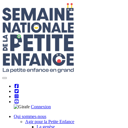
Skip
to
content
Connexion
Qui sommes-nous
Agir pour la Petite Enfance
La genèse