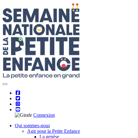
Skip
to
content
Connexion
Qui sommes-nous
Agir pour la Petite Enfance
La genèse