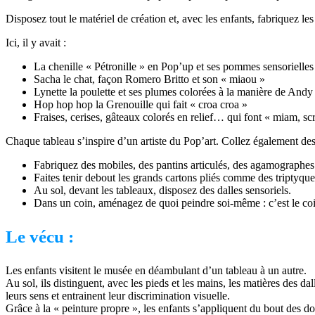
Disposez tout le matériel de création et, avec les enfants, fabriquez le
Ici, il y avait :
La chenille « Pétronille » en Pop’up et ses pommes sensorielles
Sacha le chat, façon Romero Britto et son « miaou »
Lynette la poulette et ses plumes colorées à la manière de And
Hop hop hop la Grenouille qui fait « croa croa »
Fraises, cerises, gâteaux colorés en relief… qui font « miam, 
Chaque tableau s’inspire d’un artiste du Pop’art. Collez également des
Fabriquez des mobiles, des pantins articulés, des agamographes
Faites tenir debout les grands cartons pliés comme des triptyque
Au sol, devant les tableaux, disposez des dalles sensoriels.
Dans un coin, aménagez de quoi peindre soi-même : c’est le coin
Le vécu :
Les enfants visitent le musée en déambulant d’un tableau à un autre.
Au sol, ils distinguent, avec les pieds et les mains, les matières des da
leurs sens et entrainent leur discrimination visuelle.
Grâce à la « peinture propre », les enfants s’appliquent du bout des doig