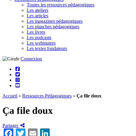
Toutes les ressources pédagogiques
Les ateliers
Les articles
Les magazines pédagogiques
Les planches pédagogiques
Les livres
Les podcasts
Les webinaires
Les textes fondateurs
Connexion
Accueil
»
Ressources Pédagogiques
»
Ça file doux
Ça file doux
Partager
Facebook
Twitter
Email
LinkedIn