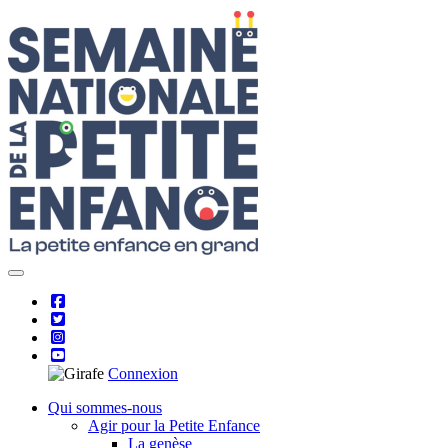
Skip
to
content
Connexion
Qui sommes-nous
Agir pour la Petite Enfance
La genèse