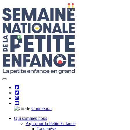
Skip
to
content
Connexion
Qui sommes-nous
Agir pour la Petite Enfance
La genèse