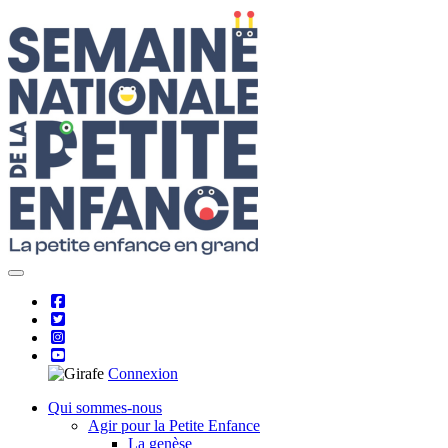
Skip
to
content
Connexion
Qui sommes-nous
Agir pour la Petite Enfance
La genèse