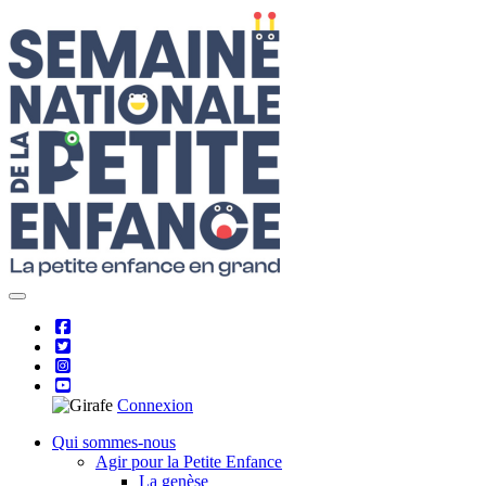
Skip
to
content
Connexion
Qui sommes-nous
Agir pour la Petite Enfance
La genèse