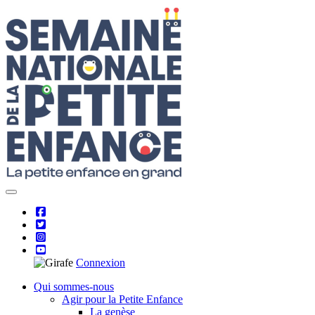
Skip
to
content
Connexion
Qui sommes-nous
Agir pour la Petite Enfance
La genèse