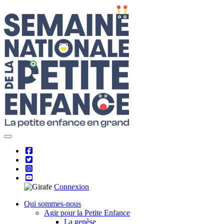
Skip
to
content
Connexion
Qui sommes-nous
Agir pour la Petite Enfance
La genèse