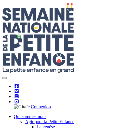
Skip
to
content
Connexion
Qui sommes-nous
Agir pour la Petite Enfance
La genèse