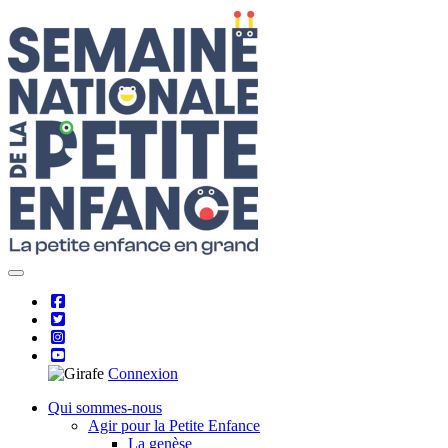
Skip
to
content
Connexion
Qui sommes-nous
Agir pour la Petite Enfance
La genèse