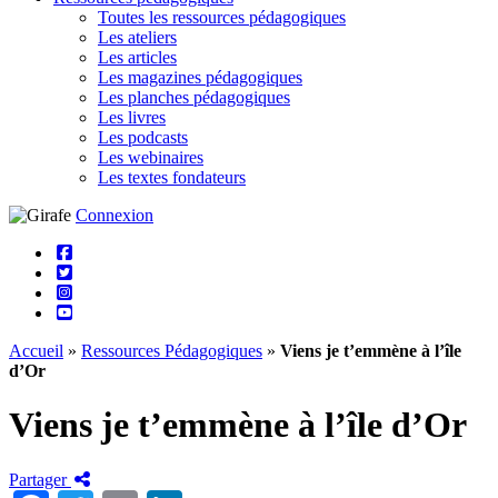
Toutes les ressources pédagogiques
Les ateliers
Les articles
Les magazines pédagogiques
Les planches pédagogiques
Les livres
Les podcasts
Les webinaires
Les textes fondateurs
Connexion
Accueil
»
Ressources Pédagogiques
»
Viens je t’emmène à l’île
d’Or
Viens je t’emmène à l’île d’Or
Partager