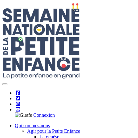
Skip
to
content
Connexion
Qui sommes-nous
Agir pour la Petite Enfance
La genèse