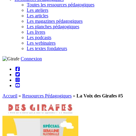
Toutes les ressources pédagogiques
Les ateliers
Les articles
Les magazines pédagogiques
Les planches pédagogiques
Les livres
Les podcasts
Les webinaires
Les textes fondateurs
Connexion
Accueil
»
Ressources Pédagogiques
»
La Voix des Girafes #5