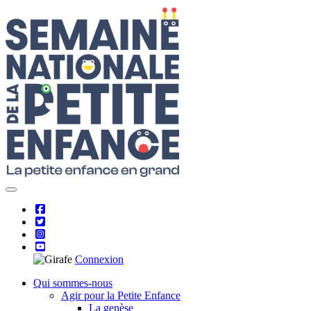
Skip
to
content
Connexion
Qui sommes-nous
Agir pour la Petite Enfance
La genèse