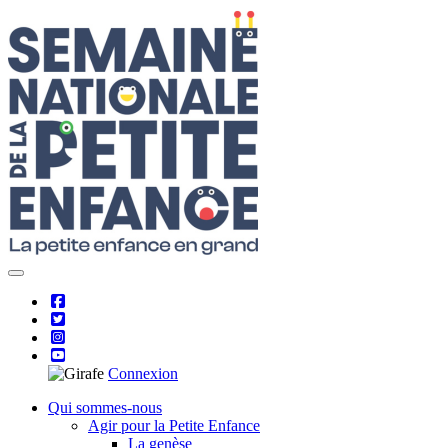
Skip
to
content
Connexion
Qui sommes-nous
Agir pour la Petite Enfance
La genèse