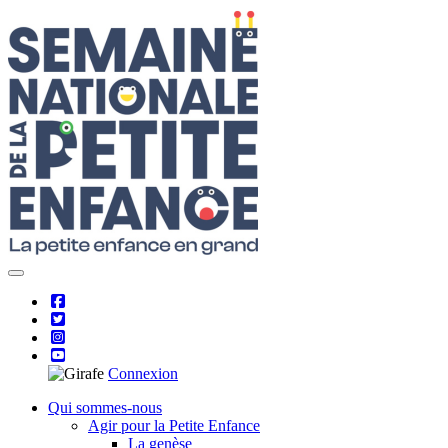
Skip
to
content
Connexion
Qui sommes-nous
Agir pour la Petite Enfance
La genèse