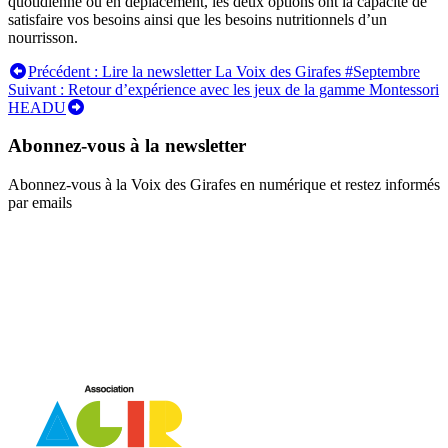
quotidienne ou en déplacement, les deux options ont la capacité de
satisfaire vos besoins ainsi que les besoins nutritionnels d’un
nourrisson.
Navigation
Précédent :
Lire la newsletter La Voix des Girafes #Septembre
Suivant :
Retour d’expérience avec les jeux de la gamme Montessori
de
HEADU
l’article
Abonnez-vous à la newsletter
Abonnez-vous à la Voix des Girafes en numérique et restez informés
par emails