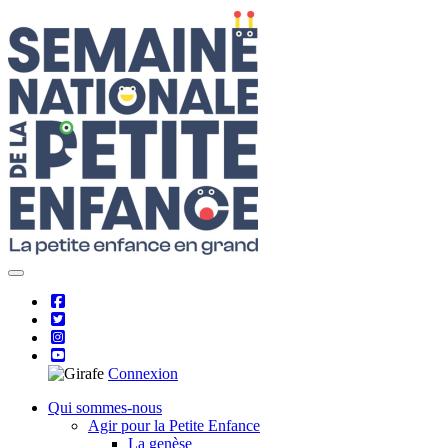
Skip
to
content
Connexion
Qui sommes-nous
Agir pour la Petite Enfance
La genèse